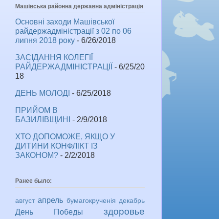
Машівська районна державна адміністрація
Основні заходи Машівської
райдержадміністрації з 02 по 06
липня 2018 року
- 6/26/2018
ЗАСІДАННЯ КОЛЕГІЇ
РАЙДЕРЖАДМІНІСТРАЦІЇ
- 6/25/20
18
ДЕНЬ МОЛОДІ
- 6/25/2018
ПРИЙОМ В
БАЗИЛІВЩИНІ
- 2/9/2018
ХТО ДОПОМОЖЕ, ЯКЩО У
ДИТИНИ КОНФЛІКТ ІЗ
ЗАКОНОМ?
- 2/2/2018
Ранее было:
апрель
август
бумагокрученія
декабрь
здоровье
День Победы