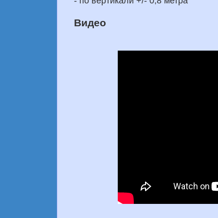
- по вертикали +/- 0,8 метра
Видео