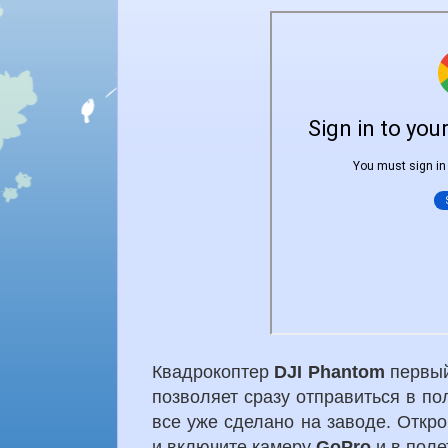
Квадрокоптер
DJI Phantom
первый
позволяет сразу отправиться в пол
все уже сделано на заводе. Открой
и включите камеру
GoPro
и в поле