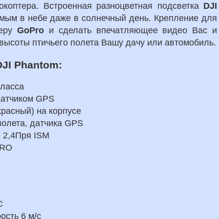
окоптера. Встроенная разноцветная подсветка
DJI
мым в небе даже в солнечный день. Крепление для
меру
GoPro
и сделать впечатляющее видео Вас и
 высоты птичьего полета Вашу дачу или автомобиль.
JI Phantom:
класса
датчиком GPS
красный) на корпусе
полета, датчика GPS
я 2,4Пря ISM
ERO
C
ость 6 м/с