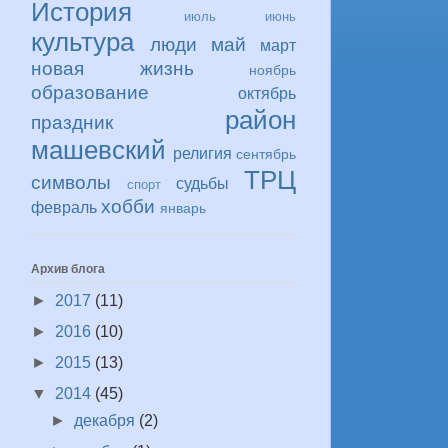
История
июль
июнь
культура
люди
май
март
новая жизнь
ноябрь
образование
октябрь
район
праздник
машевский
религия
сентябрь
ТРЦ
символы
судьбы
спорт
хобби
февраль
январь
Архив блога
►
2017
(11)
►
2016
(10)
►
2015
(13)
▼
2014
(45)
►
декабря
(2)