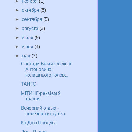
►
ноября
(1)
►
октября
(5)
►
сентября
(5)
►
августа
(3)
►
июля
(9)
►
июня
(4)
▼
мая
(7)
Спогади Білая Олексія
Антоновича,
колишнього голов...
ТАНГО
МІТИНГ-реквієм 9
травня
Вечерний отдых -
полезная игрушка
Ко Дню Победы
День Радио